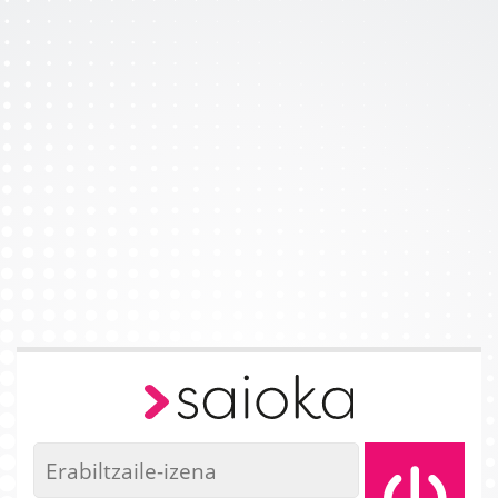
Joan eduki nagusira zuzenean