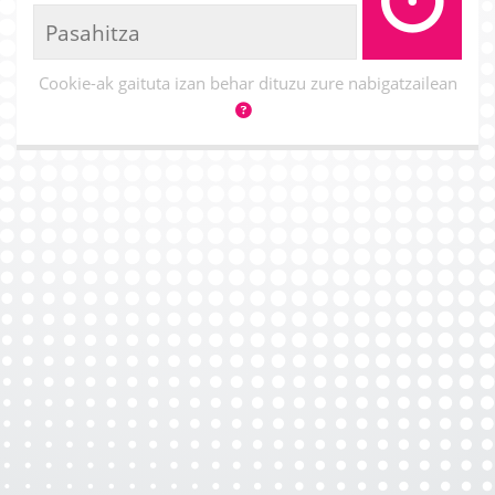
Cookie-ak gaituta izan behar dituzu zure nabigatzailean